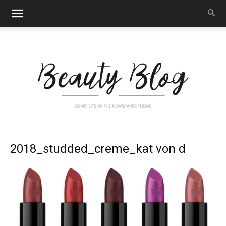
Nail
2018_studded_creme_kat von d
Art