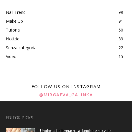
Nail Trend
99
Make Up
91
Tutorial
50
Notizie
39
Senza categoria
22
Video
15
FOLLOW US ON INSTAGRAM
@MIRGAEVA_GALINKA
EDITOR PICKS
Unghie a ballerina: rosa, lunghe e sexy, le