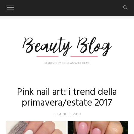
Nail
Pink nail art: i trend della
primavera/estate 2017
Art
19 APRILE 2017