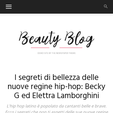
Nail
I segreti di bellezza delle
nuove regine hip-hop: Becky
G ed Elettra Lamborghini
Art
L'hip hop latino è popolato da cantanti belle e brave.
Ecco i segreti che non ti aspetti delle sue nuove regine