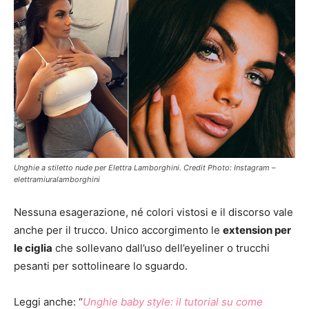
Unghie a stiletto nude per Elettra Lamborghini. Credit Photo: Instagram –
elettramiuralamborghini
Nessuna esagerazione, né colori vistosi e il discorso vale
anche per il trucco. Unico accorgimento le
extension per
le ciglia
che sollevano dall’uso dell’eyeliner o trucchi
pesanti per sottolineare lo sguardo.
Leggi anche: “
Unghie baby style: il tutorial su come