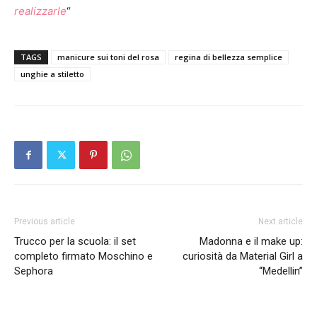
realizzarle
“
TAGS
manicure sui toni del rosa
regina di bellezza semplice
unghie a stiletto
Previous article
Next article
Trucco per la scuola: il set
Madonna e il make up:
completo firmato Moschino e
curiosità da Material Girl a
Sephora
“Medellin”