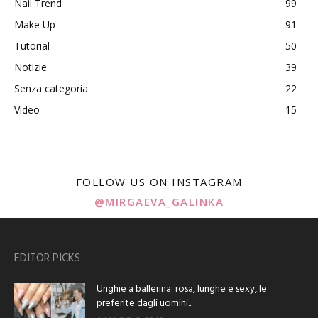
Nail Trend
99
Make Up
91
Tutorial
50
Notizie
39
Senza categoria
22
Video
15
FOLLOW US ON INSTAGRAM
@MIRGAEVA_GALINKA
EDITOR PICKS
Unghie a ballerina: rosa, lunghe e sexy, le
preferite dagli uomini...