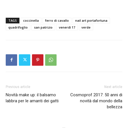
TAGS
coccinella
ferro di cavallo
nail art portafortuna
quadrifoglio
san patrizio
venerdì 17
verde
Previous article
Next article
Novità make up: il balsamo
Cosmoprof 2017: 50 anni di
labbra per le amanti dei gatti
novità dal mondo della
bellezza