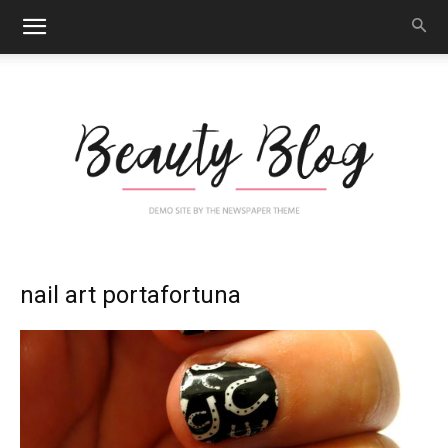
Nail
nail art portafortuna
Art