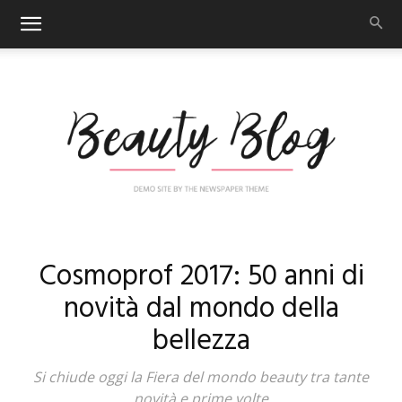
Nail
Cosmoprof 2017: 50 anni di
novità dal mondo della
bellezza
Art
Si chiude oggi la Fiera del mondo beauty tra tante
novità e prime volte