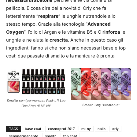
necessita di acetone
perché viene via come una
pellicola. E cosa dire della novità di Orly che fa
letteralmente “
respirare
” le unghie nutrendole allo
stesso tempo. Grazie alla tecnologia “
Advanced
Oxygen
“, l’olio di Argan e le vitamine B5 e C
rinforza
le
unghie e ne aiuta la
crescita
. Anche in questo caso gli
ingredienti fanno sì che non siano necessari base e top
coat: due passate di smalto e la manicure è pronta!
Smalto semipermanente Peel-off Lac
Smalto Orly “Breathble”
One Step di Mi-NY
TAGS
base coat
cosmoprof 2017
mi-ny
nails
orly
semipermanente
smalto
top coat