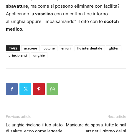
sbavature
, ma come si possono eliminare con facilità?
Applicando la
vaselina
con un cotton fioc intorno
all’unghia oppure “imbalsamando” il dito con lo
scotch
medico
.
TAGS
acetone
cotone
errori
fio interdentale
glitter
principianti
unghie
Previous article
Next article
Le unghie rivelano il tuo stato
Manicure da sposa: tutte le nail
di salute, ecco come leggerle
art per il giorno del sì