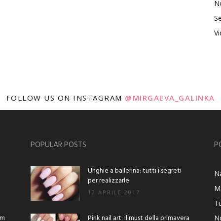
No
Se
V
FOLLOW US ON INSTAGRAM
@MIRGAEVA_GALINKA
POPULAR POSTS
P
Unghie a ballerina: tutti i segreti
Na
per realizzarle
M
12 APRILE 2017
Tu
am
Pink nail art: il must della primavera
No