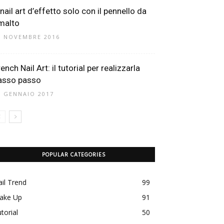
nail art d’effetto solo con il pennello da
malto
2 NOVEMBRE 2016
ench Nail Art: il tutorial per realizzarla
asso passo
6 GENNAIO 2017
POPULAR CATEGORIES
il Trend
99
ake Up
91
torial
50