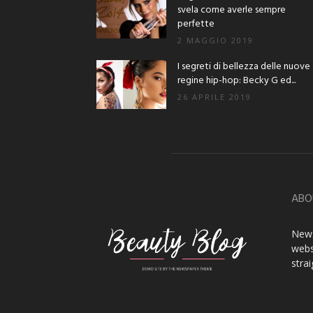
svela come averle sempre
perfette
2 MAGGIO 2019
I segreti di bellezza delle nuove
regine hip-hop: Becky G ed...
26 APRILE 2019
ABO
News
webs
stra