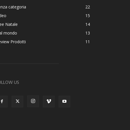
nza categoria
22
ideo
15
ee Natale
14
al mondo
13
view Prodotti
11
OLLOW US