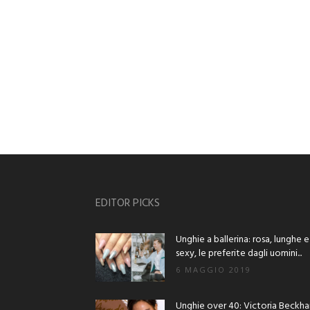
EDITOR PICKS
Unghie a ballerina: rosa, lunghe e
sexy, le preferite dagli uomini...
6 MAGGIO 2019
Unghie over 40: Victoria Beckh