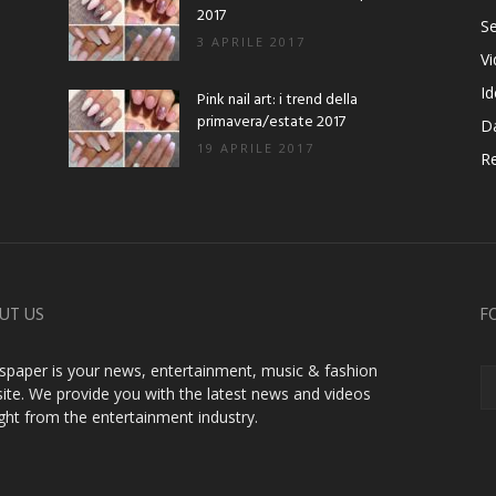
2017
Se
3 APRILE 2017
V
Id
Pink nail art: i trend della
primavera/estate 2017
D
19 APRILE 2017
Re
UT US
F
paper is your news, entertainment, music & fashion
ite. We provide you with the latest news and videos
ight from the entertainment industry.