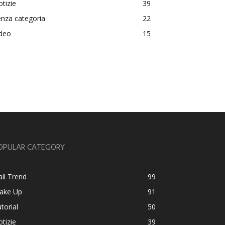
tizie
39
nza categoria
22
ideo
15
OPULAR CATEGORY
il Trend
99
ake Up
91
torial
50
tizie
39