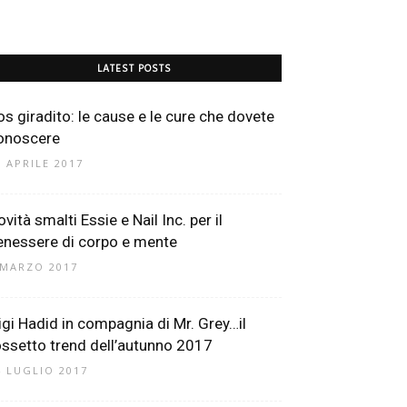
LATEST POSTS
os giradito: le cause e le cure che dovete
onoscere
6 APRILE 2017
vità smalti Essie e Nail Inc. per il
enessere di corpo e mente
 MARZO 2017
igi Hadid in compagnia di Mr. Grey…il
ossetto trend dell’autunno 2017
4 LUGLIO 2017