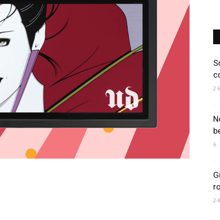
Art
S
c
2
Mania
No
b
6
G
r
2