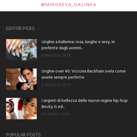
@MIRGAEVA_GALINKA
EDITOR PICKS
Unghie a ballerina: rosa, lunghe e sexy, le
preferite dagli uomini...
6 MAGGIO 2019
Unghie over 40: Victoria Beckham svela come
averle sempre perfette
2 MAGGIO 2019
I segreti di bellezza delle nuove regine hip-hop:
Becky G ed...
26 APRILE 2019
POPULAR POSTS