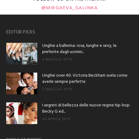
@MIRGAEVA_GALINKA
EDITOR PICKS
Unghie a ballerina: rosa, lunghe e sexy, le
preferite dagli uomini...
6 MAGGIO 2019
Unghie over 40: Victoria Beckham svela come
averle sempre perfette
2 MAGGIO 2019
I segreti di bellezza delle nuove regine hip-hop:
Becky G ed...
26 APRILE 2019