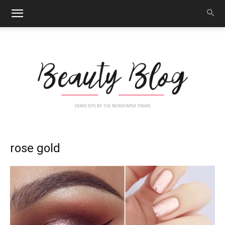
Nail
rose gold
Art