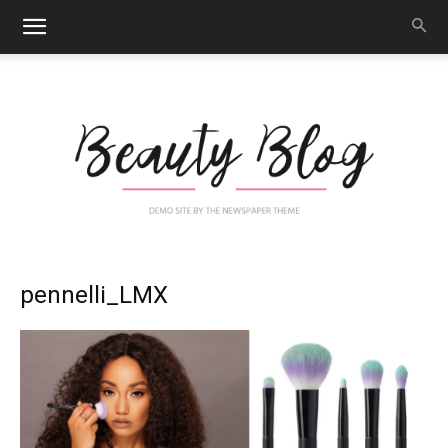
Nail
pennelli_LMX
Art