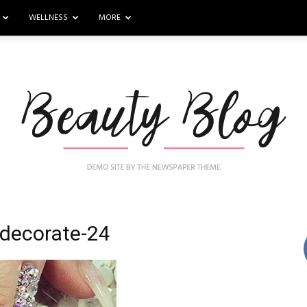
WELLNESS
MORE
t-decorate-24
Nail