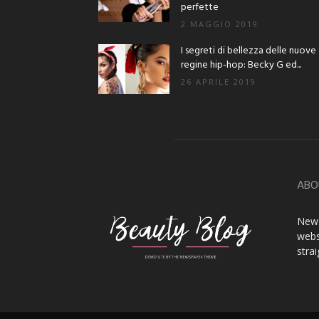
perfette
2 MAGGIO 2019
I segreti di bellezza delle nuove
regine hip-hop: Becky G ed...
26 APRILE 2019
ABO
News
webs
stra