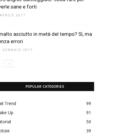
verle sane e forti
 APRILE 2017
malto asciutto in metà del tempo? Sì, ma
enza errori
7 GENNAIO 2017
POPULAR CATEGORIES
il Trend
99
ake Up
91
torial
50
tizie
39