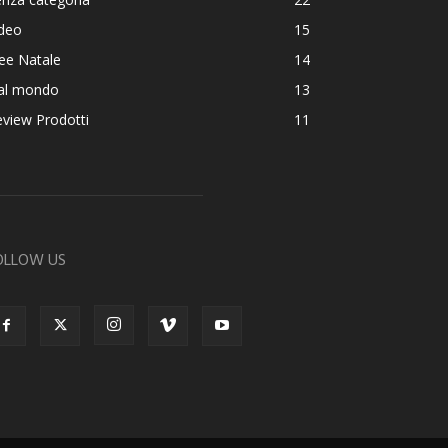
ideo
15
ee Natale
14
al mondo
13
view Prodotti
11
OLLOW US