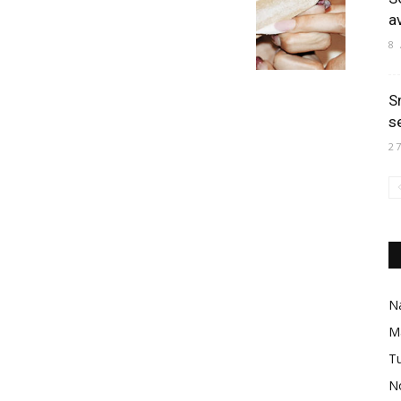
a
8
S
s
2
Na
M
Tu
No