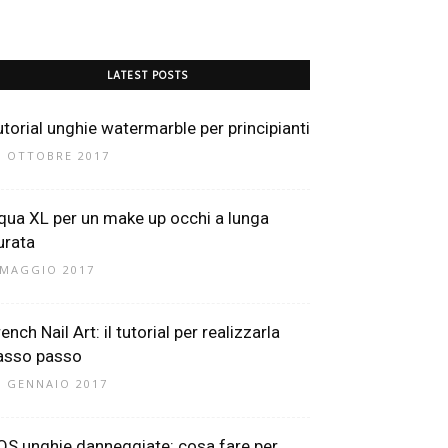
LATEST POSTS
utorial unghie watermarble per principianti
6 OTTOBRE 2017
qua XL per un make up occhi a lunga
urata
 MAGGIO 2017
ench Nail Art: il tutorial per realizzarla
asso passo
6 GENNAIO 2017
OS unghie danneggiate: cosa fare per