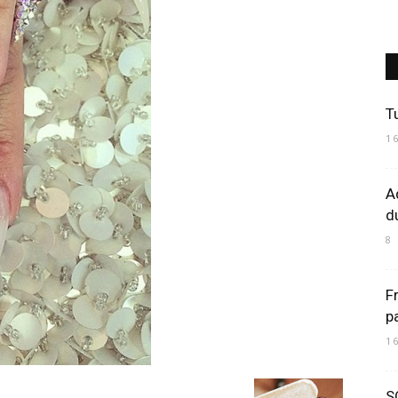
Art
T
1
A
Mania
d
8
Fr
p
1
S