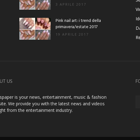
3 APRILE 2017
V
Id
Pink nail art: i trend della
primavera/estate 2017
D
19 APRILE 2017
Re
UT US
F
paper is your news, entertainment, music & fashion
ite. We provide you with the latest news and videos
ight from the entertainment industry.