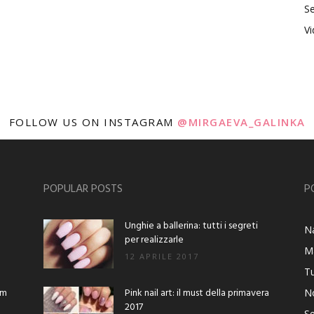
Se
V
FOLLOW US ON INSTAGRAM
@MIRGAEVA_GALINKA
POPULAR POSTS
P
Unghie a ballerina: tutti i segreti
Na
per realizzarle
M
12 APRILE 2017
Tu
am
Pink nail art: il must della primavera
No
2017
Se