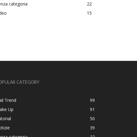
nza categoria
22
ideo
15
OPULAR CATEGORY
il Trend
99
ake Up
91
torial
50
tizie
39
nza categoria
22