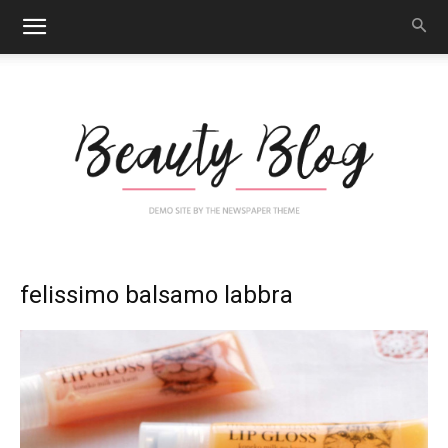
Nail
felissimo balsamo labbra
Art