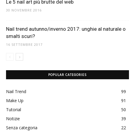
Le 5 nail art più brutte del web
30 NOVEMBRE 2016
Nail trend autunno/inverno 2017: unghie al naturale o
smalti scuri?
16 SETTEMBRE 2017
POPULAR CATEGORIES
Nail Trend
99
Make Up
91
Tutorial
50
Notizie
39
Senza categoria
22