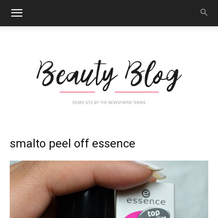
Nail
smalto peel off essence
Art