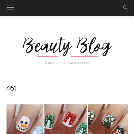
Nail
461
Art