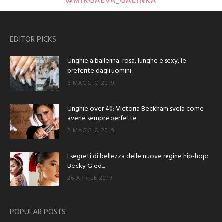
@MIRGAEVA_GALINKA
EDITOR PICKS
Unghie a ballerina: rosa, lunghe e sexy, le
preferite dagli uomini...
6 MAGGIO 2019
Unghie over 40: Victoria Beckham svela come
averle sempre perfette
2 MAGGIO 2019
I segreti di bellezza delle nuove regine hip-hop:
Becky G ed...
26 APRILE 2019
POPULAR POSTS