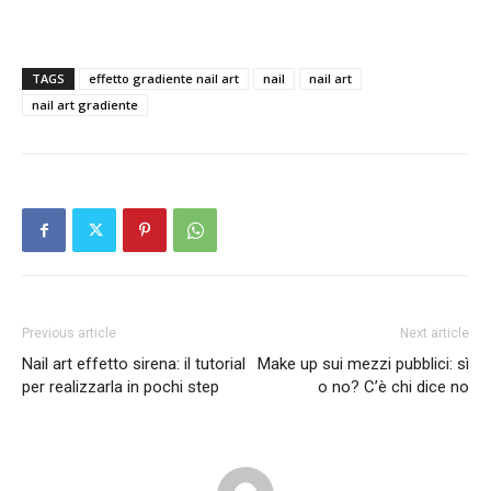
TAGS
effetto gradiente nail art
nail
nail art
nail art gradiente
Previous article
Next article
Nail art effetto sirena: il tutorial
Make up sui mezzi pubblici: sì
per realizzarla in pochi step
o no? C’è chi dice no