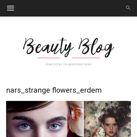
Nail
nars_strange flowers_erdem
Art