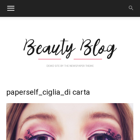
Nail
paperself_ciglia_di carta
Art