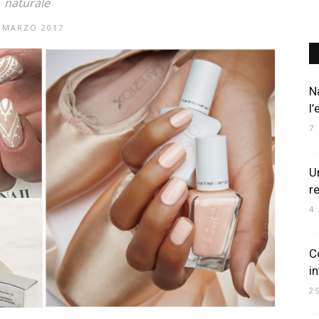
naturale
 MARZO 2017
Art
N
l’
7
Mania
Un
r
4
C
i
2