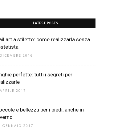
LATEST POSTS
ail art a stiletto: come realizzarla senza
estetista
 DICEMBRE 2016
ghie perfette: tutti i segreti per
ealizzarle
 APRILE 2017
occole e bellezza per i piedi, anche in
nverno
5 GENNAIO 2017