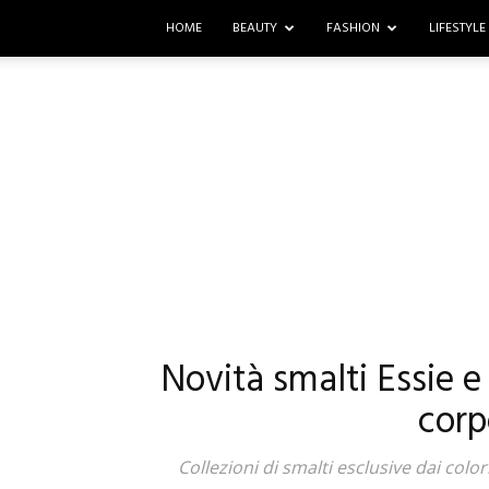
HOME
BEAUTY
FASHION
LIFESTYLE
Novità smalti Essie e 
corp
Collezioni di smalti esclusive dai colori