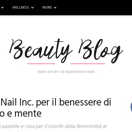
WELLNESS
MORE
Nail Inc. per il benessere di
Nail
o e mente
 pastello e rosa per il trionfo della femminilità al