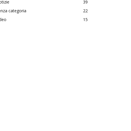
tizie
39
nza categoria
22
ideo
15