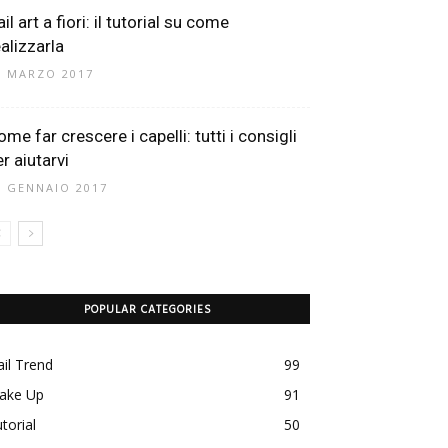
il art a fiori: il tutorial su come
ealizzarla
1 MARZO 2017
me far crescere i capelli: tutti i consigli
r aiutarvi
1 GENNAIO 2017
POPULAR CATEGORIES
il Trend
99
ake Up
91
torial
50