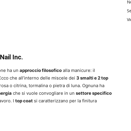
No
Se
V
Nail Inc.
ione ha un
approccio filosofico
alla manicure: il
cco che all’interno delle miscele dei
3 smalti e 2 top
osa o citrina, tormalina o pietra di luna. Ognuna ha
ergia
che si vuole convogliare in un
settore specifico
lavoro. I
top coat
si caratterizzano per la finitura