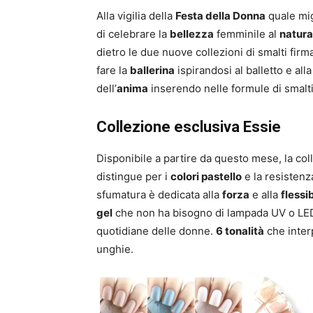
Alla vigilia della
Festa della Donna
quale mig
di celebrare la
bellezza
femminile al
natura
dietro le due nuove collezioni di smalti fir
fare la
ballerina
ispirandosi al balletto e alla
dell’
anima
inserendo nelle formule di smalti
Collezione esclusiva Essie
Disponibile a partire da questo mese, la co
distingue per i
colori pastello
e la resistenza
sfumatura è dedicata alla
forza
e alla
flessib
gel
che non ha bisogno di lampada UV o LE
quotidiane delle donne.
6 tonalità
che inter
unghie.