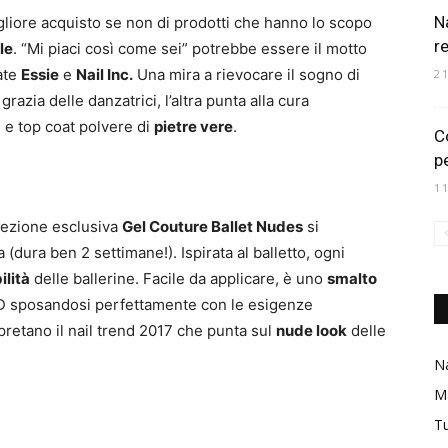
Na
liore acquisto se non di prodotti che hanno lo scopo
r
le
. “Mi piaci così come sei” potrebbe essere il motto
mate
Essie
e
Nail Inc.
Una mira a rievocare il sogno di
2
 grazia delle danzatrici, l’altra punta alla cura
 e top coat polvere di
pietre vere
.
Co
pe
1
llezione esclusiva
Gel Couture Ballet Nudes
si
 (dura ben 2 settimane!). Ispirata al balletto, ogni
ilità
delle ballerine. Facile da applicare, è uno
smalto
D sposandosi perfettamente con le esigenze
pretano il nail trend 2017 che punta sul
nude look
delle
Na
M
Tu