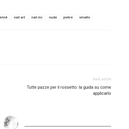
enné
nail art
nail inc
nude
pietre
smalto
Next article
Tutte pazze per il rossetto: la guida su come
applicarlo