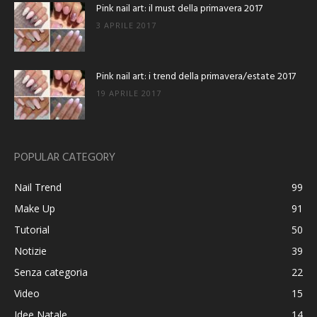
Pink nail art: il must della primavera 2017
3 APRILE 2017
Pink nail art: i trend della primavera/estate 2017
19 APRILE 2017
POPULAR CATEGORY
Nail Trend
99
Make Up
91
Tutorial
50
Notizie
39
Senza categoria
22
Video
15
Idee Natale
14