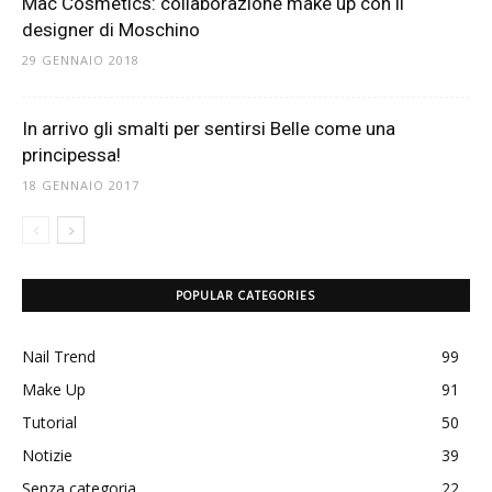
Mac Cosmetics: collaborazione make up con il
designer di Moschino
29 GENNAIO 2018
In arrivo gli smalti per sentirsi Belle come una
principessa!
18 GENNAIO 2017
POPULAR CATEGORIES
Nail Trend
99
Make Up
91
Tutorial
50
Notizie
39
Senza categoria
22