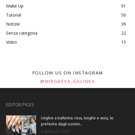
Make Up
91
Tutorial
50
Notizie
39
Senza categoria
22
Video
15
FOLLOW US ON INSTAGRAM
@MIRGAEVA_GALINKA
EDITOR PICKS
Unghie a ballerina: rosa, lunghe e sexy, le
preferite dagli uomini...
6 MAGGIO 2019