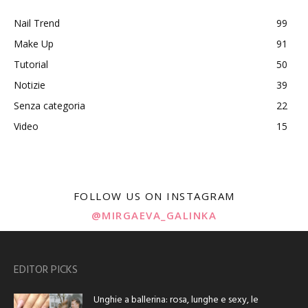
Nail Trend
99
Make Up
91
Tutorial
50
Notizie
39
Senza categoria
22
Video
15
FOLLOW US ON INSTAGRAM
@MIRGAEVA_GALINKA
EDITOR PICKS
Unghie a ballerina: rosa, lunghe e sexy, le