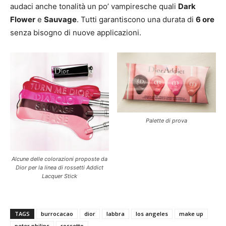
audaci anche tonalità un po’ vampiresche quali
Dark
Flower
e
Sauvage
. Tutti garantiscono una durata di
6 ore
senza bisogno di nuove applicazioni.
Palette di prova
Alcune delle colorazioni proposte da
Dior per la linea di rossetti Addict
Lacquer Stick
TAGS
burrocacao
dior
labbra
los angeles
make up
peter philips
rossetto