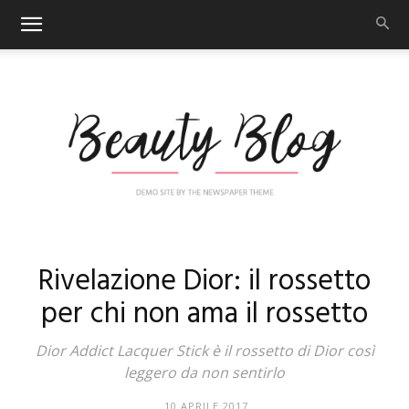
Nail
Rivelazione Dior: il rossetto
per chi non ama il rossetto
Art
Dior Addict Lacquer Stick è il rossetto di Dior così
leggero da non sentirlo
10 APRILE 2017