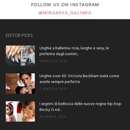
FOLLOW US ON INSTAGRAM
@MIRGAEVA_GALINKA
EDITOR PICKS
Unghie a ballerina: rosa, lunghe e sexy, le
preferite dagli uomini...
6 MAGGIO 2019
Unghie over 40: Victoria Beckham svela come
averle sempre perfette
2 MAGGIO 2019
I segreti di bellezza delle nuove regine hip-hop:
Becky G ed...
26 APRILE 2019