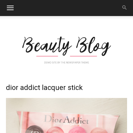
Nail
dior addict lacquer stick
Art