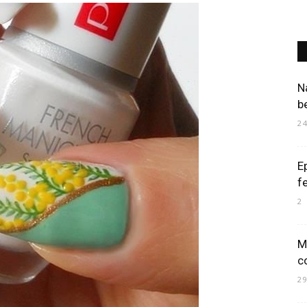
Art
Na
b
2
Mania
E
f
2
M
c
2