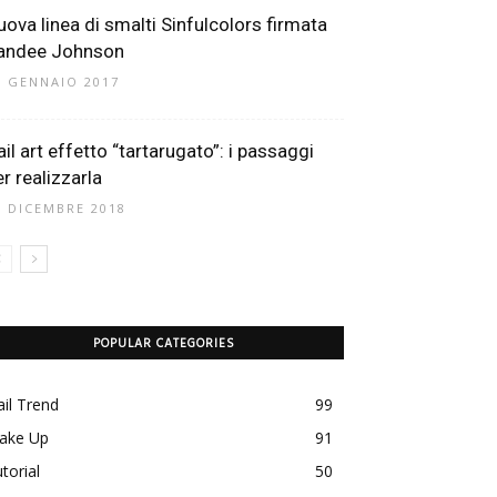
uova linea di smalti Sinfulcolors firmata
andee Johnson
6 GENNAIO 2017
ail art effetto “tartarugato”: i passaggi
er realizzarla
9 DICEMBRE 2018
POPULAR CATEGORIES
il Trend
99
ake Up
91
torial
50