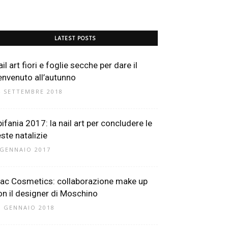
LATEST POSTS
il art fiori e foglie secche per dare il
envenuto all’autunno
4 SETTEMBRE 2018
pifania 2017: la nail art per concludere le
este natalizie
 GENNAIO 2017
ac Cosmetics: collaborazione make up
on il designer di Moschino
9 GENNAIO 2018