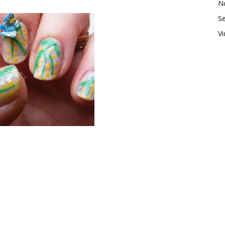
No
Se
V