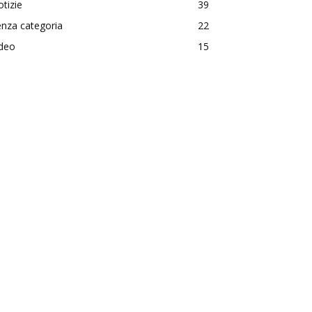
tizie
39
nza categoria
22
ideo
15