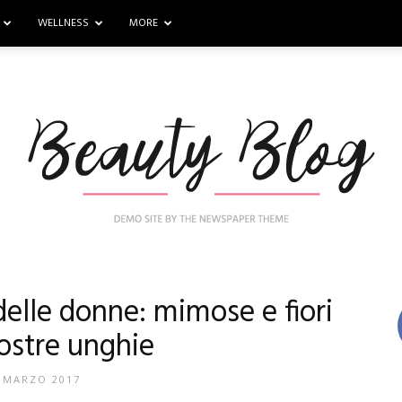
WELLNESS
MORE
 delle donne: mimose e fiori
Nail
vostre unghie
 MARZO 2017