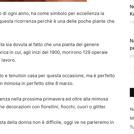
N
zo di ogni anno, ha come simbolo per eccellenza la
K
 questa ricorrenza perchè è una delle poche piante che
1
N
nta sia dovuta al fatto che una pianta del genere
p
ica in cui, agli inizi del 1900, morirono 129 operaie
2
 lavoro.
o e tenutoin casa per questa occasione, ma è perfetto
on mimosa in perfetto stile 8 marzo.
tendenza nella prossima primavera ed oltre alla mimosa
decorazioni con fiorellini, fiocchi, cuori o glitter.
Na
M
sta della donna non è difficile, oggi ve ne parleremo in
Tu