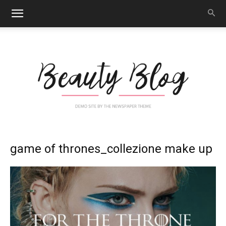
Nail
game of thrones_collezione make up
Art