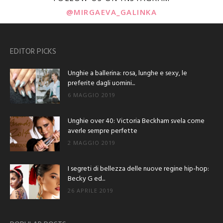
@MIRGAEVA_GALINKA
EDITOR PICKS
Unghie a ballerina: rosa, lunghe e sexy, le
preferite dagli uomini...
6 MAGGIO 2019
Unghie over 40: Victoria Beckham svela come
averle sempre perfette
2 MAGGIO 2019
I segreti di bellezza delle nuove regine hip-hop:
Becky G ed...
26 APRILE 2019