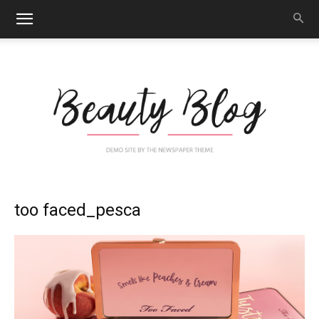
Nail
too faced_pesca
Art