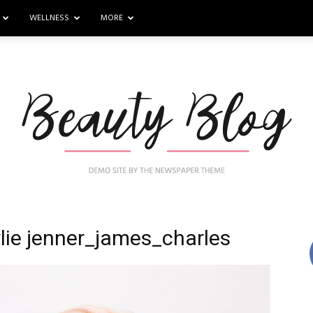
WELLNESS
MORE
ie jenner_james_charles
Nail