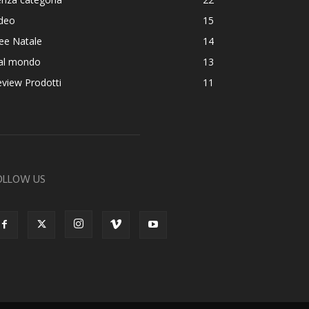
ideo
15
ee Natale
14
al mondo
13
view Prodotti
11
OLLOW US