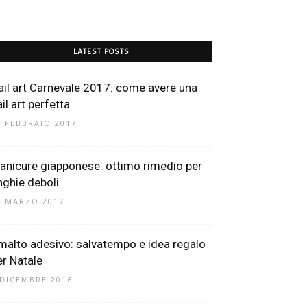
LATEST POSTS
ail art Carnevale 2017: come avere una
il art perfetta
3 FEBBRAIO 2017
anicure giapponese: ottimo rimedio per
nghie deboli
1 MARZO 2017
malto adesivo: salvatempo e idea regalo
er Natale
 DICEMBRE 2016