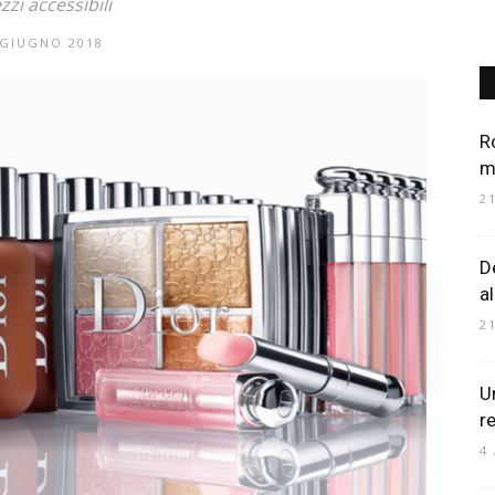
zzi accessibili
 GIUGNO 2018
Art
R
m
2
Mania
D
a
2
Un
r
4