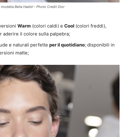
a modella Bella Hadid – Photo Credit Dior
 versioni
Warm
(colori caldi) e
Cool
(colori freddi),
r aderire il colore sulla palpebra;
nude e naturali perfette
per il quotidiano
; disponibili in
ersioni matte;