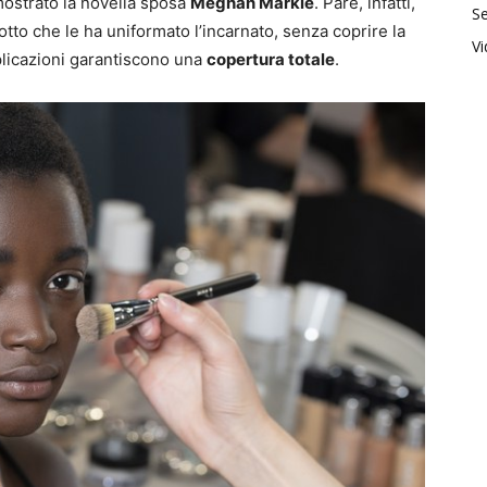
strato la novella sposa
Meghan Markle
. Pare, infatti,
Se
to che le ha uniformato l’incarnato, senza coprire la
V
plicazioni garantiscono una
copertura totale
.