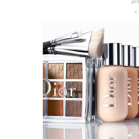
pre
4