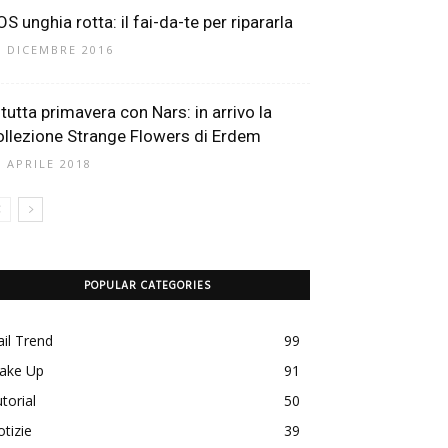
S unghia rotta: il fai-da-te per ripararla
5 DICEMBRE 2016
 tutta primavera con Nars: in arrivo la
ollezione Strange Flowers di Erdem
7 APRILE 2018
POPULAR CATEGORIES
il Trend
99
ake Up
91
torial
50
tizie
39