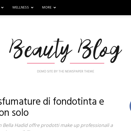
WELLNESS
MORE
sfumature di fondotinta e
Nail
on solo
n Bella Hadid offre prodotti make up professionali a