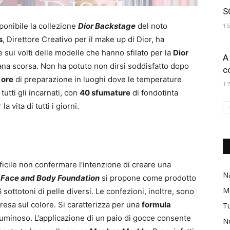
SO
sponibile la collezione
Dior Backstage
del noto
1
s
, Direttore Creativo per il make up di Dior, ha
 sui volti delle modelle che hanno sfilato per la
Dior
A
mana scorsa. Non ha potuto non dirsi soddisfatto dopo
c
 ore
di preparazione in luoghi dove le temperature
1
utti gli incarnati, con
40 sfumature
di fondotinta
 vita di tutti i giorni.
fficile non confermare l’intenzione di creare una
Na
o
Face and Body Foundation
si propone come prodotto
M
 6 sottotoni di pelle diversi. Le confezioni, inoltre, sono
resa sul colore. Si caratterizza per una
formula
Tu
 luminoso. L’applicazione di un paio di gocce consente
No