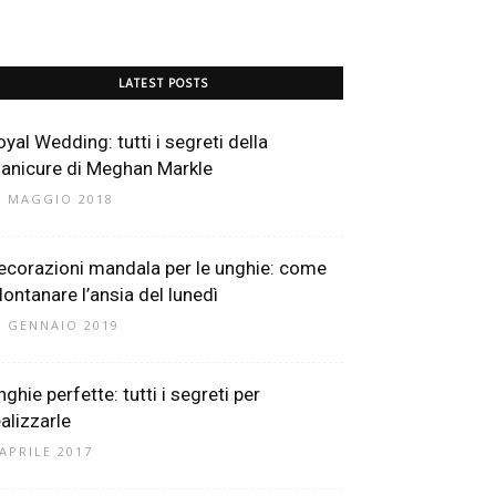
LATEST POSTS
oyal Wedding: tutti i segreti della
anicure di Meghan Markle
1 MAGGIO 2018
ecorazioni mandala per le unghie: come
llontanare l’ansia del lunedì
1 GENNAIO 2019
ghie perfette: tutti i segreti per
ealizzarle
 APRILE 2017