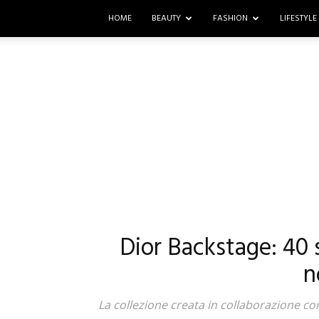
HOME
BEAUTY
FASHION
LIFESTYLE
Dior Backstage: 40 
n
La collezione creata in collaborazione co