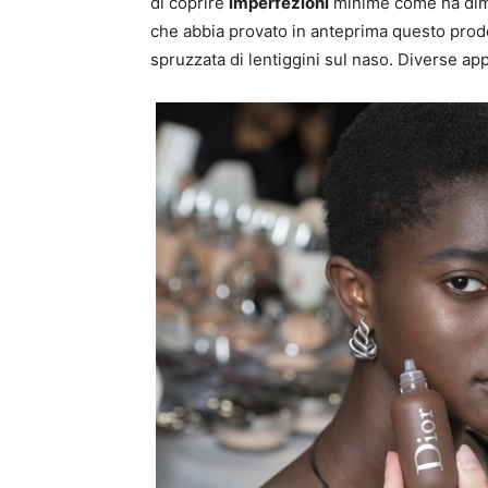
di coprire
imperfezioni
minime come ha dimo
che abbia provato in anteprima questo prodot
spruzzata di lentiggini sul naso. Diverse ap