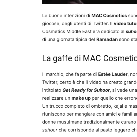
Le buone intenzioni di
MAC Cosmetics
sono
giocose, degli utenti di Twitter. Il
video tuto
Cosmetics Middle East era dedicato al
suho
di una giornata tipica del
Ramadan
sono sta
La gaffe di MAC Cosmeti
Il marchio, che fa parte di
Estée Lauder
, no
Twitter, certo è che il video ha creato gra
intitolato
Get Ready for Suhoor
, si vede una
realizzare un
make up
per quello che erro
Un trucco completo di ombretto, kajal e mas
riuniscono per mangiare con amici e familia
donne musulmane tradizionalmente curano il
suhoor
che corrisponde al pasto leggero c