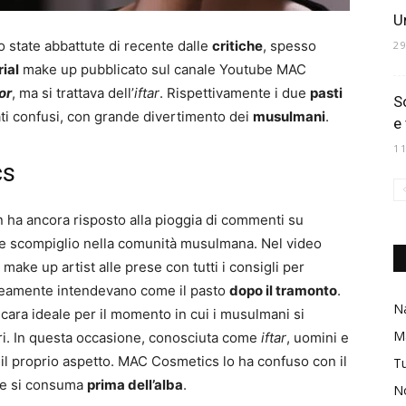
Un
 state abbattute di recente dalle
critiche
, spesso
2
rial
make up pubblicato sul canale Youtube MAC
or
, ma si trattava dell’
iftar
. Rispettivamente i due
pasti
S
ti confusi, con grande divertimento dei
musulmani
.
e 
1
cs
n ha ancora risposto alla pioggia di commenti su
nde scompiglio nella comunità musulmana. Nel video
 make up artist alle prese con tutti i consigli per
neamente intendevano come il pasto
dopo il tramonto
.
Na
cara ideale per il momento in cui i musulmani si
M
ri. In questa occasione, conosciuta come
iftar
, uomini e
 proprio aspetto. MAC Cosmetics lo ha confuso con il
Tu
he si consuma
prima dell’alba
.
No