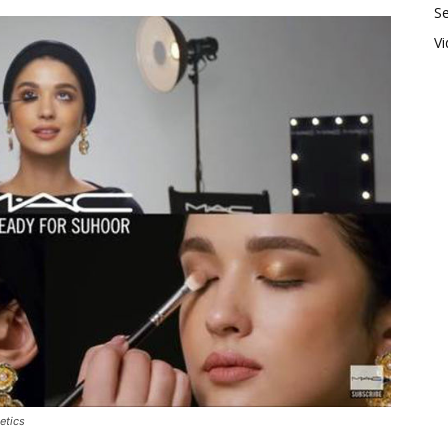
Se
V
etics