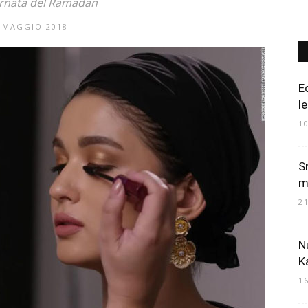
ornata del Ramadan
 MAGGIO 2018
Art
E
l
1
Mania
S
mi
2
N
K
1