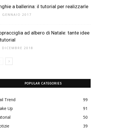
ghie a ballerina: il tutorial per realizzarle
9 GENNAIO 2017
opracciglia ad albero di Natale: tante idee
tutorial
1 DICEMBRE 2018
POPULAR CATEGORIES
il Trend
99
ake Up
91
torial
50
tizie
39