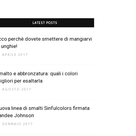
LATEST POSTS
cco perchè dovete smettere di mangiarvi
e unghie!
0 APRILE 2017
malto e abbronzatura: quali i colori
gliori per esaltarla
1 AGOSTO 2017
uova linea di smalti Sinfulcolors firmata
andee Johnson
6 GENNAIO 2017