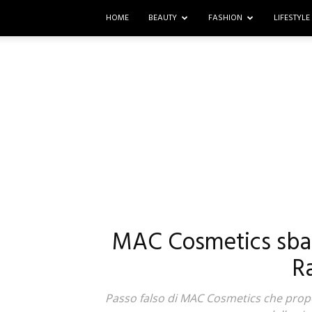
HOME
BEAUTY
FASHION
LIFESTYLE
MAC Cosmetics sbagl
R
Passo falso di MAC Cosmetics che prop