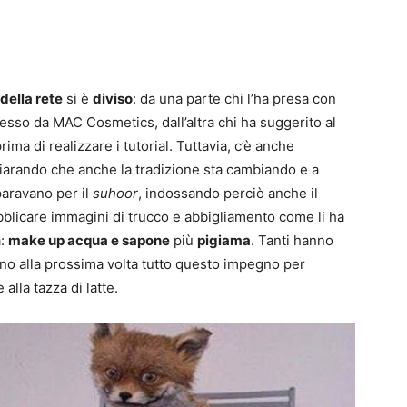
della rete
si è
diviso
: da una parte chi l’ha presa con
messo da MAC Cosmetics, dall’altra chi ha suggerito al
a di realizzare i tutorial. Tuttavia, c’è anche
iarando che anche la tradizione sta cambiando e a
aravano per il
suhoor
, indossando perciò anche il
bblicare immagini di trucco e abbigliamento come li ha
à:
make up acqua e sapone
più
pigiama
. Tanti hanno
no alla prossima volta tutto questo impegno per
 alla tazza di latte.