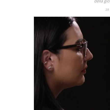
della gi
28