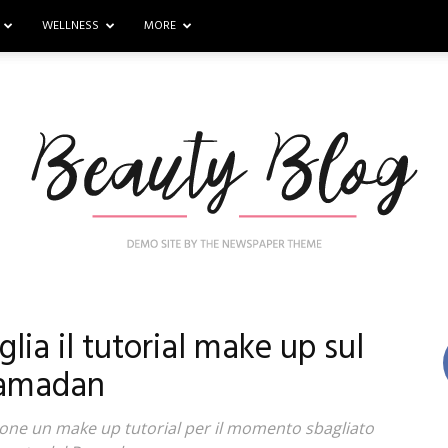
WELLNESS
MORE
ia il tutorial make up sul
Nail
amadan
one un make up tutorial per il momento sbagliato