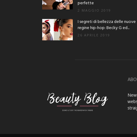
perfette
2 MAGGIO 2019
I segreti di bellezza delle nuove
regine hip-hop: Becky G ed...
26 APRILE 2019
ABO
News
webs
stra