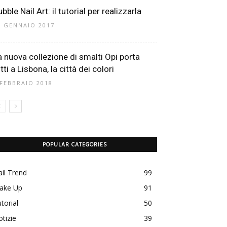
bble Nail Art: il tutorial per realizzarla
2 GENNAIO 2017
a nuova collezione di smalti Opi porta
tti a Lisbona, la città dei colori
 FEBBRAIO 2018
POPULAR CATEGORIES
il Trend
99
ake Up
91
torial
50
tizie
39