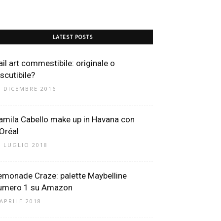
LATEST POSTS
ail art commestibile: originale o
iscutibile?
9 DICEMBRE 2016
amila Cabello make up in Havana con
’Oréal
6 LUGLIO 2018
emonade Craze: palette Maybelline
umero 1 su Amazon
 APRILE 2018