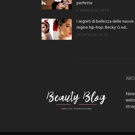
perfette
2 MAGGIO 2019
I segreti di bellezza delle nuove
regine hip-hop: Becky G ed...
26 APRILE 2019
ABO
News
webs
stra