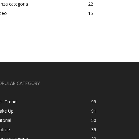
nza categoria
22
ideo
15
OPULAR CATEGORY
il Trend
99
ake Up
91
torial
50
tizie
39
nza categoria
22