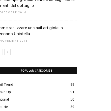
manti del dettaglio
 DICEMBRE 2016
ome realizzare una nail art gioiello
econdo Unistella
 NOVEMBRE 2018
POPULAR CATEGORIES
il Trend
99
ake Up
91
torial
50
tizie
39