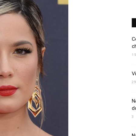
Art
C
c
1
Mania
V
2
N
d
3
N