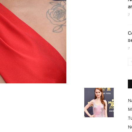
a
7
C
s
7
Na
M
Tu
No