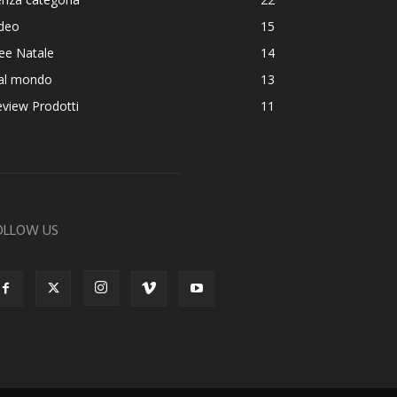
ideo
15
ee Natale
14
al mondo
13
view Prodotti
11
OLLOW US