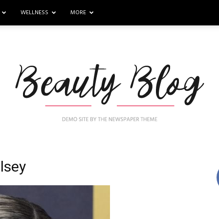
WELLNESS
MORE
lsey
Nail