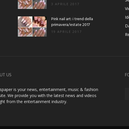
3 APRILE 2017
V
Id
Pink nail art: i trend della
primavera/estate 2017
D
19 APRILE 2017
Re
UT US
F
paper is your news, entertainment, music & fashion
ite. We provide you with the latest news and videos
ight from the entertainment industry.