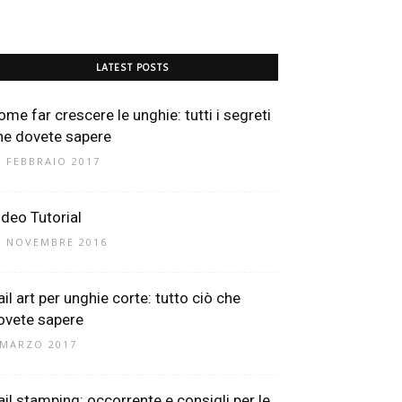
LATEST POSTS
ome far crescere le unghie: tutti i segreti
he dovete sapere
5 FEBBRAIO 2017
ideo Tutorial
9 NOVEMBRE 2016
ail art per unghie corte: tutto ciò che
ovete sapere
 MARZO 2017
ail stamping: occorrente e consigli per le