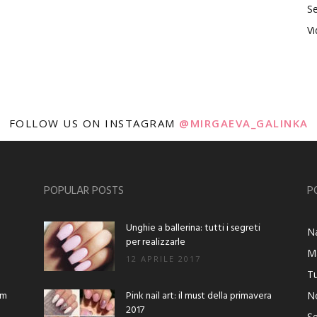
Se
V
FOLLOW US ON INSTAGRAM
@MIRGAEVA_GALINKA
POPULAR POSTS
P
Unghie a ballerina: tutti i segreti
Na
per realizzarle
M
12 APRILE 2017
Tu
am
Pink nail art: il must della primavera
No
2017
Se