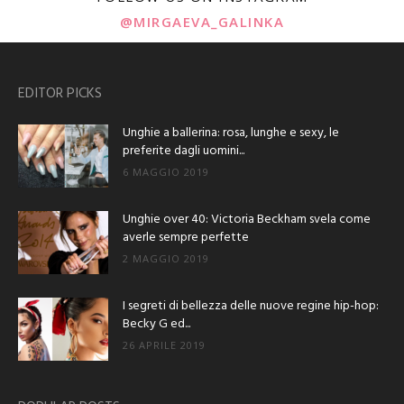
@MIRGAEVA_GALINKA
EDITOR PICKS
Unghie a ballerina: rosa, lunghe e sexy, le
preferite dagli uomini...
6 MAGGIO 2019
Unghie over 40: Victoria Beckham svela come
averle sempre perfette
2 MAGGIO 2019
I segreti di bellezza delle nuove regine hip-hop:
Becky G ed...
26 APRILE 2019