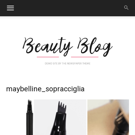
Nail
maybelline_sopracciglia
Art