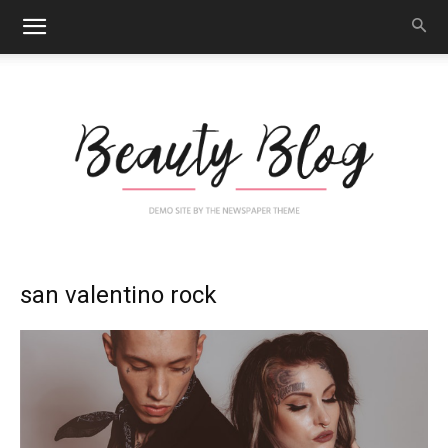
Nail
san valentino rock
Art