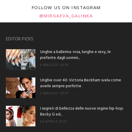
FOLLOW US ON INSTAGRAM
@MIRGAEVA_GALINKA
EDITOR PICKS
Unghie a ballerina: rosa, lunghe e sexy, le
preferite dagli uomini...
6 MAGGIO 2019
Unghie over 40: Victoria Beckham svela come
averle sempre perfette
2 MAGGIO 2019
I segreti di bellezza delle nuove regine hip-hop:
Becky G ed...
26 APRILE 2019