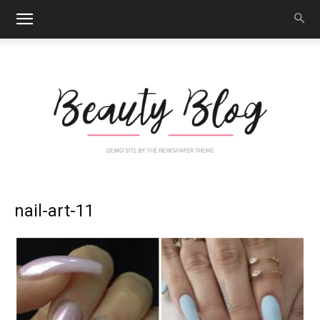
Nail
nail-art-11
Art