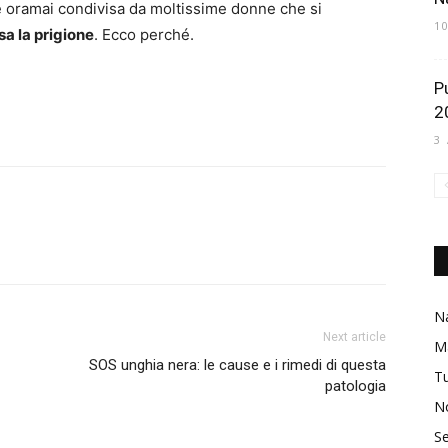
oramai condivisa da moltissime donne che si
1
sa la prigione
. Ecco perché.
P
2
3
Na
Next article
M
SOS unghia nera: le cause e i rimedi di questa
Tu
patologia
No
Se