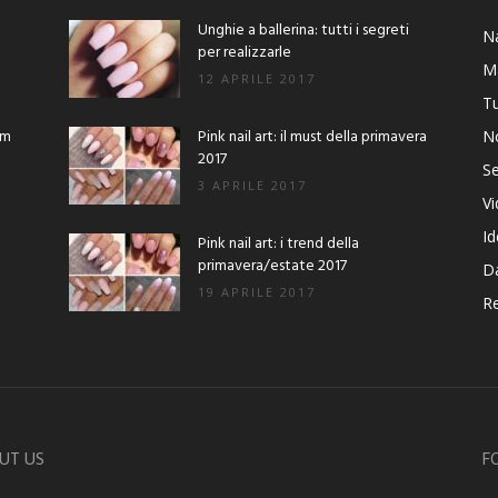
Unghie a ballerina: tutti i segreti
Na
per realizzarle
M
12 APRILE 2017
Tu
am
Pink nail art: il must della primavera
No
2017
Se
3 APRILE 2017
V
Id
Pink nail art: i trend della
primavera/estate 2017
D
19 APRILE 2017
Re
UT US
F