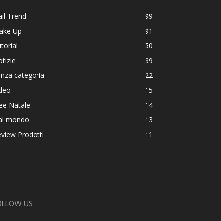
il Trend
99
ake Up
91
torial
50
tizie
39
nza categoria
22
ideo
15
ee Natale
14
al mondo
13
view Prodotti
11
OLLOW US