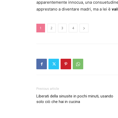
apparentemente innocua, una consuetudine 
apprestano a diventare madri, ma a lei è
val
1
2
3
4
Previous article
Liberati della sinusite in pochi minuti, usando
solo ciò che hai in cucina