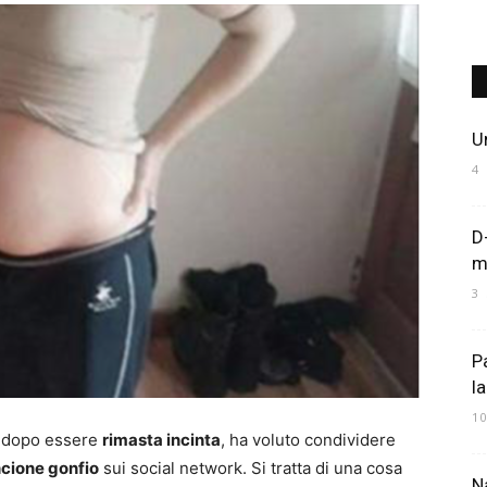
Art
U
4
D
Mania
m
3
P
l
1
, dopo essere
rimasta incinta
, ha voluto condividere
ncione gonfio
sui social network. Si tratta di una cosa
Na