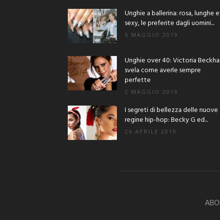
Unghie a ballerina: rosa, lunghe e
sexy, le preferite dagli uomini...
6 MAGGIO 2019
Unghie over 40: Victoria Beckh
svela come averle sempre
perfette
2 MAGGIO 2019
I segreti di bellezza delle nuove
regine hip-hop: Becky G ed...
26 APRILE 2019
ABO