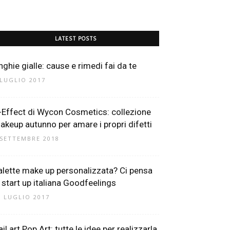
LATEST POSTS
nghie gialle: cause e rimedi fai da te
 LUGLIO 2017
-Effect di Wycon Cosmetics: collezione
akeup autunno per amare i propri difetti
 SETTEMBRE 2018
alette make up personalizzata? Ci pensa
a start up italiana Goodfeelings
0 LUGLIO 2017
il art Pop Art: tutte le idee per realizzarla