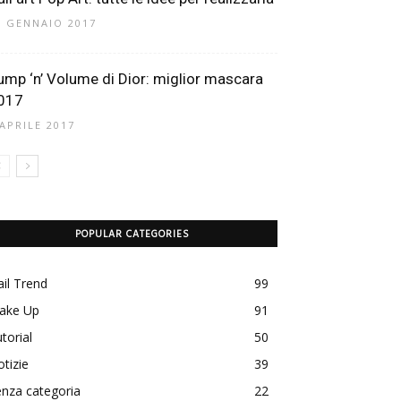
0 GENNAIO 2017
ump ‘n’ Volume di Dior: miglior mascara
017
 APRILE 2017
POPULAR CATEGORIES
il Trend
99
ake Up
91
torial
50
tizie
39
nza categoria
22