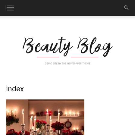
Nail
index
Art