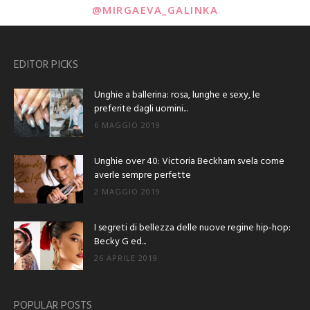
@MIRGAEVA_GALINKA
EDITOR PICKS
Unghie a ballerina: rosa, lunghe e sexy, le
preferite dagli uomini...
6 MAGGIO 2019
Unghie over 40: Victoria Beckham svela come
averle sempre perfette
2 MAGGIO 2019
I segreti di bellezza delle nuove regine hip-hop:
Becky G ed...
26 APRILE 2019
POPULAR POSTS