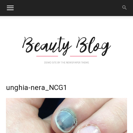
Nail
unghia-nera_NCG1
Art