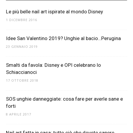
Le più belle nail art ispirate al mondo Disney
1 DICEMBRE 2016
Idee San Valentino 2019? Unghie al bacio…Perugina
23 GENNAIO 2019
Smalti da favola: Disney e OPI celebrano lo
Schiaccianoci
17 OTTOBRE 2018
SOS unghie danneggiate: cosa fare per averle sane e
forti
8 APRILE 2017
Nail art fatta in casa: tutto ciò che dovete sapere