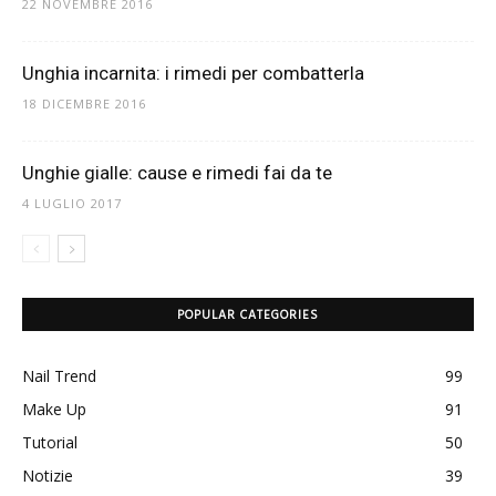
22 NOVEMBRE 2016
Unghia incarnita: i rimedi per combatterla
18 DICEMBRE 2016
Unghie gialle: cause e rimedi fai da te
4 LUGLIO 2017
POPULAR CATEGORIES
Nail Trend
99
Make Up
91
Tutorial
50
Notizie
39