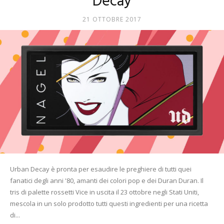
Decay
Mania
21 OTTOBRE 2017
Urban Decay è pronta per esaudire le preghiere di tutti quei
fanatici degli anni '80, amanti dei colori pop e dei Duran Duran. Il
tris di palette rossetti Vice in uscita il 23 ottobre negli Stati Uniti,
mescola in un solo prodotto tutti questi ingredienti per una ricetta
di...