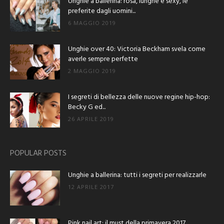
Unghie a ballerina: rosa, lunghe e sexy, le
preferite dagli uomini...
6 MAGGIO 2019
Unghie over 40: Victoria Beckham svela come
averle sempre perfette
2 MAGGIO 2019
I segreti di bellezza delle nuove regine hip-hop:
Becky G ed...
26 APRILE 2019
POPULAR POSTS
Unghie a ballerina: tutti i segreti per realizzarle
12 APRILE 2017
Pink nail art: il must della primavera 2017