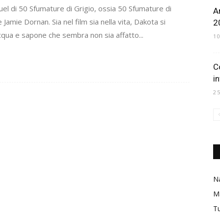
quel di 50 Sfumature di Grigio, ossia 50 Sfumature di
A
Jamie Dornan. Sia nel film sia nella vita, Dakota si
2
cqua e sapone che sembra non sia affatto...
1
C
i
2
Na
M
Tu