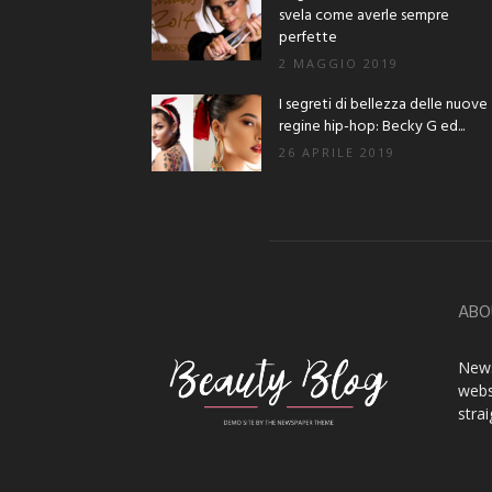
svela come averle sempre
perfette
2 MAGGIO 2019
I segreti di bellezza delle nuove
regine hip-hop: Becky G ed...
26 APRILE 2019
ABO
News
webs
stra