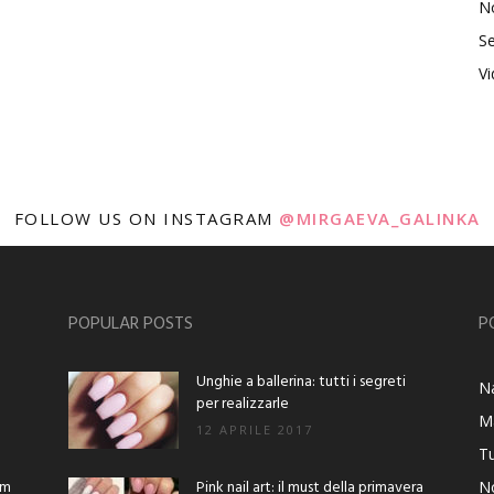
No
Se
V
FOLLOW US ON INSTAGRAM
@MIRGAEVA_GALINKA
POPULAR POSTS
P
Unghie a ballerina: tutti i segreti
Na
per realizzarle
M
12 APRILE 2017
Tu
am
Pink nail art: il must della primavera
No