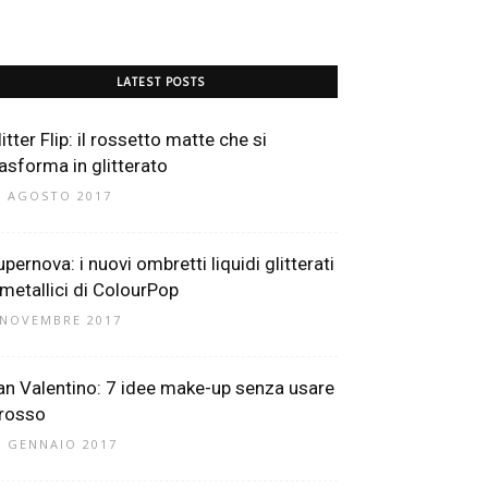
LATEST POSTS
itter Flip: il rossetto matte che si
rasforma in glitterato
8 AGOSTO 2017
pernova: i nuovi ombretti liquidi glitterati
 metallici di ColourPop
 NOVEMBRE 2017
an Valentino: 7 idee make-up senza usare
 rosso
1 GENNAIO 2017