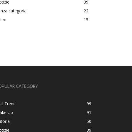
tizie
39
nza categoria
22
ideo
15
OPULAR CATEGORY
il Trend
99
ake Up
91
torial
50
tizie
39