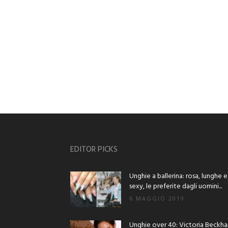
EDITOR PICKS
Unghie a ballerina: rosa, lunghe e
sexy, le preferite dagli uomini...
6 MAGGIO 2019
Unghie over 40: Victoria Beckh