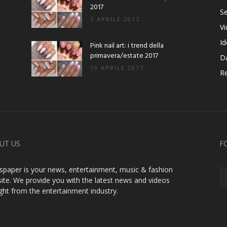
2017
Se
3 APRILE 2017
V
Id
Pink nail art: i trend della
primavera/estate 2017
D
19 APRILE 2017
Re
UT US
F
paper is your news, entertainment, music & fashion
ite. We provide you with the latest news and videos
ight from the entertainment industry.