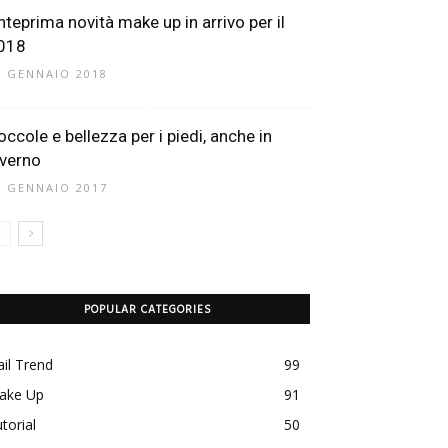
nteprima novità make up in arrivo per il
018
0 GENNAIO 2018
occole e bellezza per i piedi, anche in
nverno
5 GENNAIO 2017
POPULAR CATEGORIES
il Trend
99
ake Up
91
torial
50