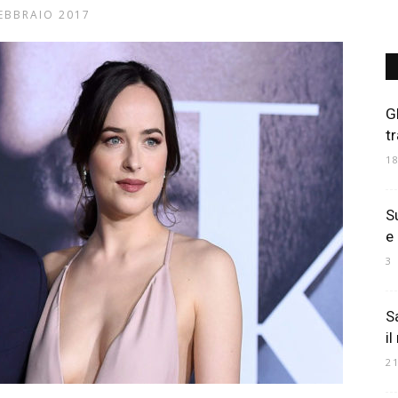
EBBRAIO 2017
Art
Gl
t
1
Mania
Su
e
3
S
il
2