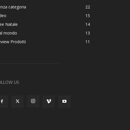
nza categoria
22
ideo
15
ee Natale
14
al mondo
13
view Prodotti
11
OLLOW US