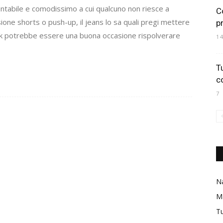
ntabile e comodissimo a cui qualcuno non riesce a
C
ione shorts o push-up, il jeans lo sa quali pregi mettere
p
ook potrebbe essere una buona occasione rispolverare
1
T
c
7
Na
M
Tu