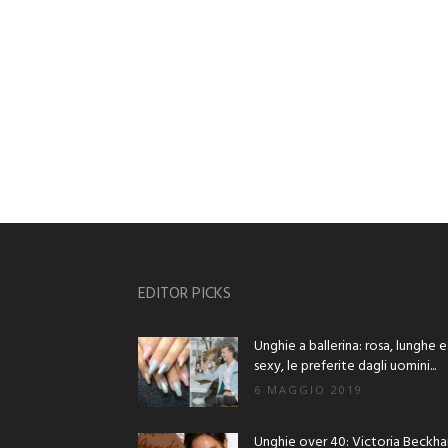
EDITOR PICKS
Unghie a ballerina: rosa, lunghe e
sexy, le preferite dagli uomini...
6 MAGGIO 2019
Unghie over 40: Victoria Beckh