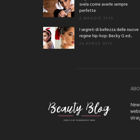
svela come averle sempre
perfette
2 MAGGIO 2019
I segreti di bellezza delle nuove
regine hip-hop: Becky G ed...
26 APRILE 2019
ABO
News
webs
stra