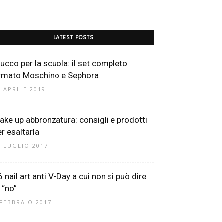
LATEST POSTS
rucco per la scuola: il set completo
irmato Moschino e Sephora
3 APRILE 2019
ake up abbronzatura: consigli e prodotti
er esaltarla
1 LUGLIO 2017
6 nail art anti V-Day a cui non si può dire
 “no”
 FEBBRAIO 2017