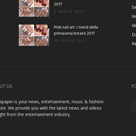
2017
Se
3 APRILE 2017
V
Id
Pink nail art: i trend della
primavera/estate 2017
D
19 APRILE 2017
Re
UT US
F
paper is your news, entertainment, music & fashion
ite. We provide you with the latest news and videos
ight from the entertainment industry.