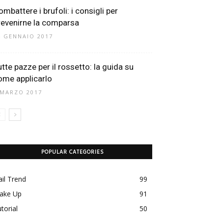
ombattere i brufoli: i consigli per
revenirne la comparsa
4 GENNAIO 2017
utte pazze per il rossetto: la guida su
ome applicarlo
 MARZO 2017
POPULAR CATEGORIES
il Trend
99
ake Up
91
torial
50