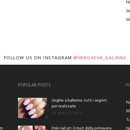
No
Se
V
FOLLOW US ON INSTAGRAM
@MIRGAEVA_GALINKA
POPULAR POSTS
P
Unghie a ballerina: tutti i segreti
Na
per realizzarle
M
12 APRILE 2017
Tu
am
Pink nail art: il must della primavera
No