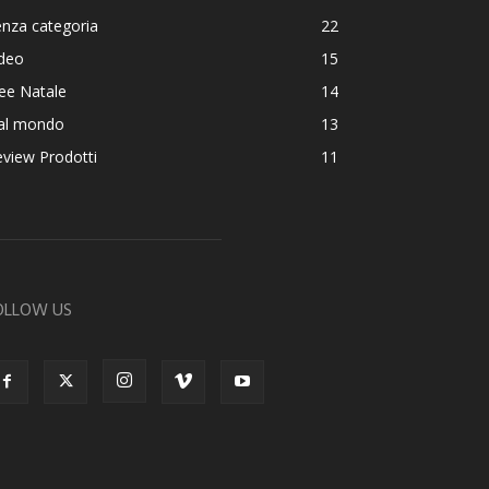
nza categoria
22
ideo
15
ee Natale
14
al mondo
13
view Prodotti
11
OLLOW US