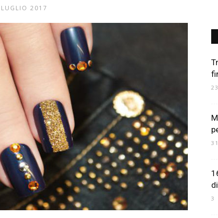
 LUGLIO 2017
Art
T
f
2
Mania
M
p
3
1
di
3