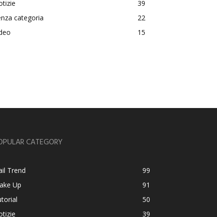
tizie
39
nza categoria
22
ideo
15
OPULAR CATEGORY
il Trend
99
ake Up
91
torial
50
tizie
39