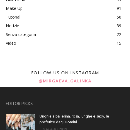
Make Up
91
Tutorial
50
Notizie
39
Senza categoria
22
Video
15
FOLLOW US ON INSTAGRAM
@MIRGAEVA_GALINKA
EDITOR PICKS
Unghie a ballerina: rosa, lunghe e sexy, le
preferite dagli uomini...
6 MAGGIO 2019