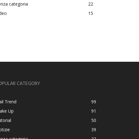
nza categoria
22
ideo
15
OPULAR CATEGORY
il Trend
99
ake Up
91
torial
50
tizie
39
nza categoria
22