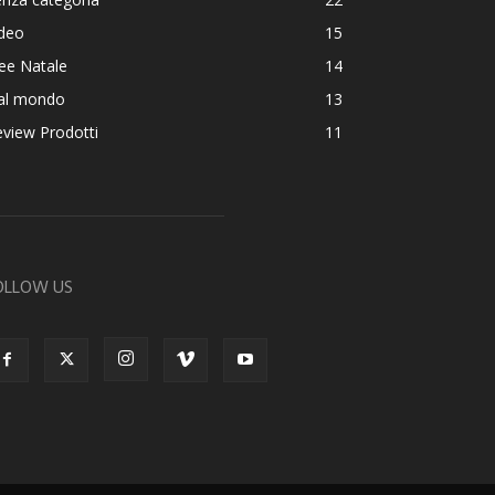
ideo
15
ee Natale
14
al mondo
13
view Prodotti
11
OLLOW US