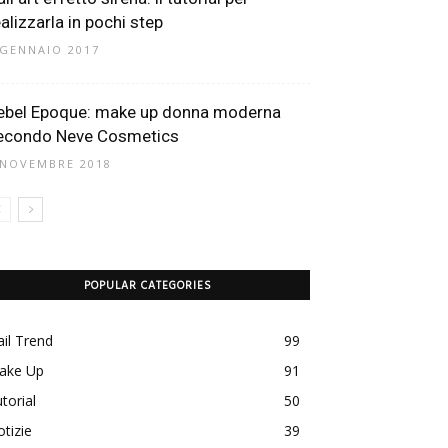
ealizzarla in pochi step
 GENNAIO 2017
ebel Epoque: make up donna moderna
econdo Neve Cosmetics
 NOVEMBRE 2018
POPULAR CATEGORIES
il Trend
99
ake Up
91
torial
50
tizie
39