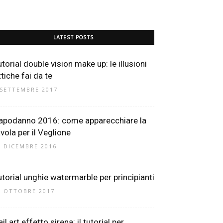
LATEST POSTS
utorial double vision make up: le illusioni
tiche fai da te
 SETTEMBRE 2017
apodanno 2016: come apparecchiare la
avola per il Veglione
9 DICEMBRE 2016
utorial unghie watermarble per principianti
6 OTTOBRE 2017
il art effetto sirena: il tutorial per