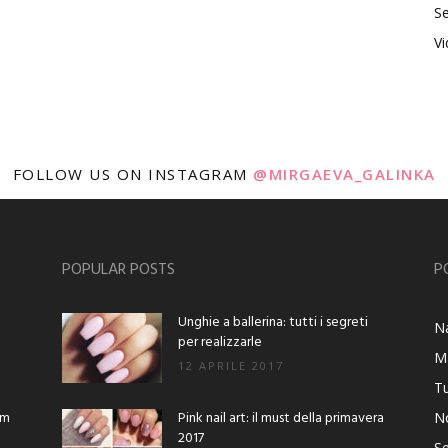
Se
V
FOLLOW US ON INSTAGRAM
@MIRGAEVA_GALINKA
POPULAR POSTS
P
Unghie a ballerina: tutti i segreti
Na
per realizzarle
M
12 APRILE 2017
Tu
am
Pink nail art: il must della primavera
No
2017
Se