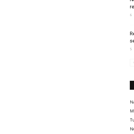
r
6
R
s
5
Na
M
Tu
No