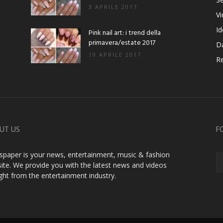
3 APRILE 2017
V
Id
Pink nail art: i trend della
primavera/estate 2017
D
19 APRILE 2017
Re
UT US
F
paper is your news, entertainment, music & fashion
ite. We provide you with the latest news and videos
ight from the entertainment industry.