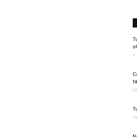
Art
T
ot
1
Mania
C
t
2
T
1
Na