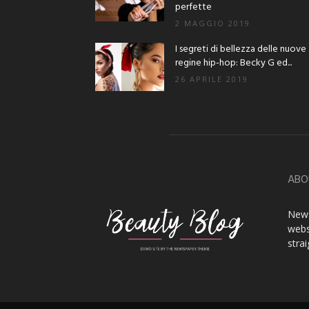
perfette
2 MAGGIO 2019
I segreti di bellezza delle nuove
regine hip-hop: Becky G ed...
26 APRILE 2019
ABO
News
webs
stra