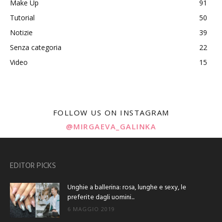
Make Up
91
Tutorial
50
Notizie
39
Senza categoria
22
Video
15
FOLLOW US ON INSTAGRAM
@MIRGAEVA_GALINKA
EDITOR PICKS
Unghie a ballerina: rosa, lunghe e sexy, le
preferite dagli uomini...
6 MAGGIO 2019