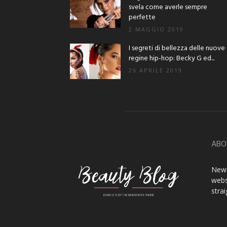
svela come averle sempre
perfette
2 MAGGIO 2019
I segreti di bellezza delle nuove
regine hip-hop: Becky G ed...
26 APRILE 2019
ABO
News
webs
stra