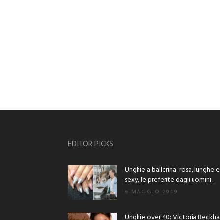
EDITOR PICKS
Unghie a ballerina: rosa, lunghe e
sexy, le preferite dagli uomini...
6 MAGGIO 2019
Unghie over 40: Victoria Beckh