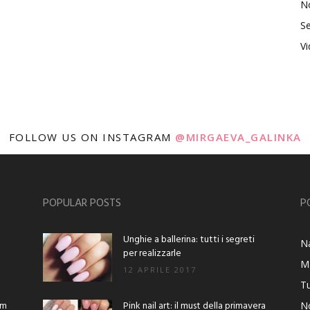
No
Se
V
FOLLOW US ON INSTAGRAM
@MIRGAEVA_GALINKA
POPULAR POSTS
P
Unghie a ballerina: tutti i segreti
Na
per realizzarle
M
12 APRILE 2017
Tu
am
Pink nail art: il must della primavera
No