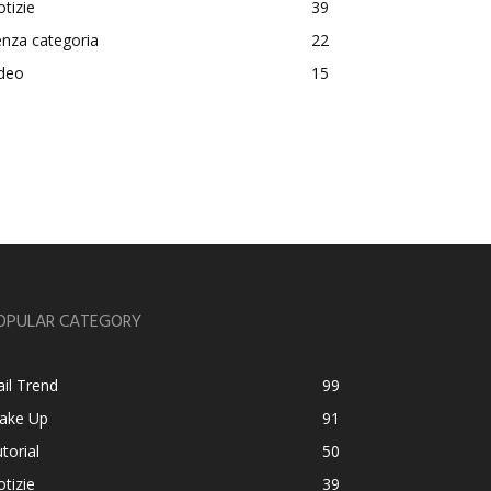
tizie
39
nza categoria
22
ideo
15
OPULAR CATEGORY
il Trend
99
ake Up
91
torial
50
tizie
39