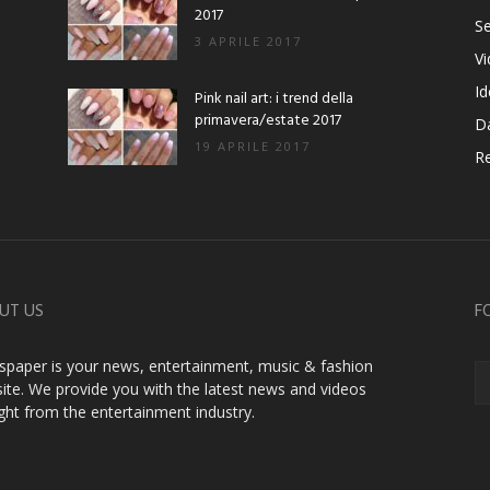
2017
Se
3 APRILE 2017
V
Id
Pink nail art: i trend della
primavera/estate 2017
D
19 APRILE 2017
Re
UT US
F
paper is your news, entertainment, music & fashion
ite. We provide you with the latest news and videos
ight from the entertainment industry.