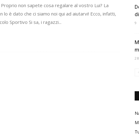
ale? Proprio non sapete cosa regalare al vostro Lui? La
D
 è dato che ci siamo noi qui ad aiutarvi! Ecco, infatti,
d
olo Sportivo Si sa, i ragazzi...
9
M
m
2
Na
M
Tu