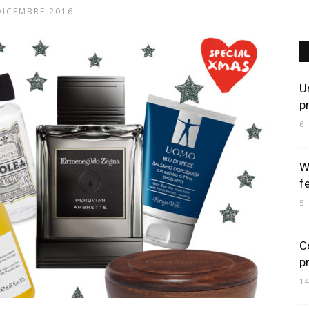
DICEMBRE 2016
Art
Un
p
6
Mania
W
f
5
C
p
1