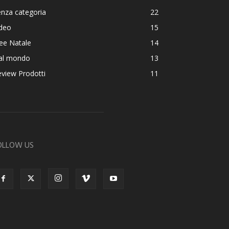
nza categoria
22
ideo
15
ee Natale
14
al mondo
13
view Prodotti
11
OLLOW US