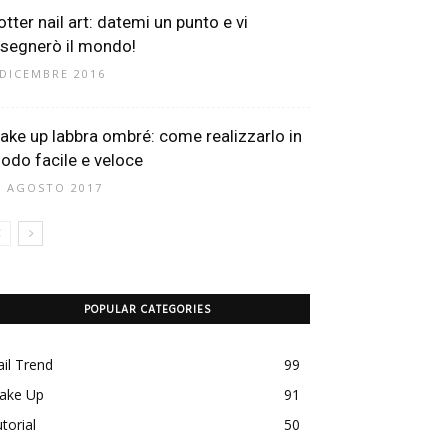
otter nail art: datemi un punto e vi
isegnerò il mondo!
 DICEMBRE 2016
ake up labbra ombré: come realizzarlo in
odo facile e veloce
8 AGOSTO 2017
POPULAR CATEGORIES
il Trend
99
ake Up
91
torial
50