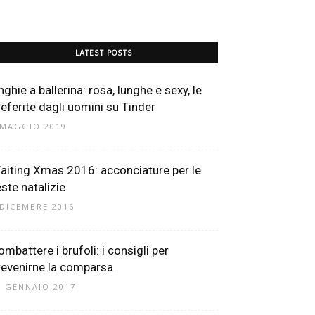
LATEST POSTS
ghie a ballerina: rosa, lunghe e sexy, le
referite dagli uomini su Tinder
 MAGGIO 2019
aiting Xmas 2016: acconciature per le
este natalizie
 DICEMBRE 2016
ombattere i brufoli: i consigli per
revenirne la comparsa
4 GENNAIO 2017