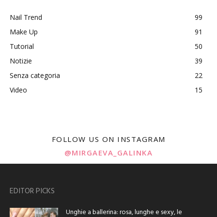
Nail Trend
99
Make Up
91
Tutorial
50
Notizie
39
Senza categoria
22
Video
15
FOLLOW US ON INSTAGRAM
@MIRGAEVA_GALINKA
EDITOR PICKS
Unghie a ballerina: rosa, lunghe e sexy, le