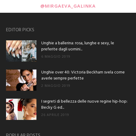
@MIRGAEVA_GALINKA
EDITOR PICKS
Unghie a ballerina: rosa, lunghe e sexy, le
preferite dagli uomini...
6 MAGGIO 2019
Unghie over 40: Victoria Beckham svela come
averle sempre perfette
2 MAGGIO 2019
I segreti di bellezza delle nuove regine hip-hop:
Becky G ed...
26 APRILE 2019
POPULAR POSTS